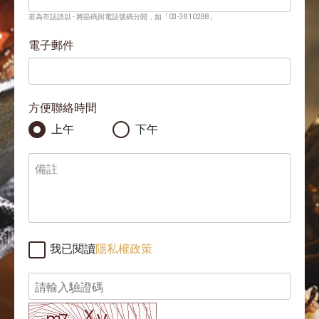
若為市話請以 - 將區碼與電話號碼分開，如「03-3810288」
電子郵件
方便聯絡時間
上午
下午
我已閱讀
隱私權政策